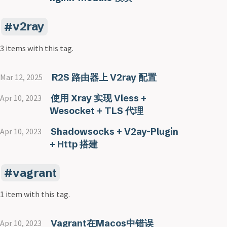
v2ray
3 items with this tag.
R2S 路由器上 V2ray 配置
Mar 12, 2025
使用 Xray 实现 Vless +
Apr 10, 2023
Wesocket + TLS 代理
Shadowsocks + V2ay-Plugin
Apr 10, 2023
+ Http 搭建
vagrant
1 item with this tag.
Vagrant在Macos中错误
Apr 10, 2023