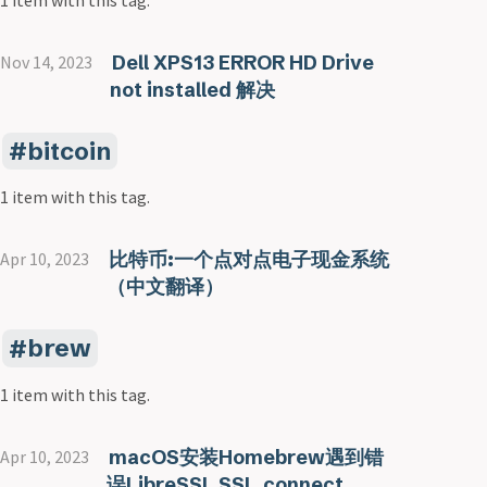
Dell XPS13 ERROR HD Drive
Nov 14, 2023
not installed 解决
bitcoin
1 item with this tag.
比特币:一个点对点电子现金系统
Apr 10, 2023
（中文翻译）
brew
1 item with this tag.
macOS安装Homebrew遇到错
Apr 10, 2023
误LibreSSL SSL_connect