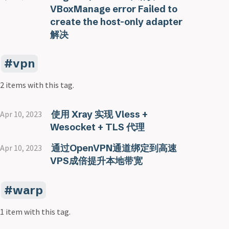
VBoxManage error Failed to
create the host-only adapter
解决
vpn
2 items with this tag.
使用 Xray 实现 Vless +
Apr 10, 2023
Wesocket + TLS 代理
通过OpenVPN通道绑定到高速
Apr 10, 2023
VPS成倍提升本地带宽
warp
1 item with this tag.