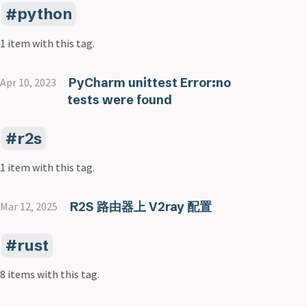
python
1 item with this tag.
PyCharm unittest Error:no
Apr 10, 2023
tests were found
r2s
1 item with this tag.
R2S 路由器上 V2ray 配置
Mar 12, 2025
rust
8 items with this tag.