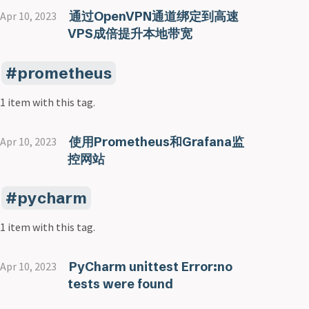
通过OpenVPN通道绑定到高速
Apr 10, 2023
VPS成倍提升本地带宽
prometheus
1 item with this tag.
使用Prometheus和Grafana监
Apr 10, 2023
控网站
pycharm
1 item with this tag.
PyCharm unittest Error:no
Apr 10, 2023
tests were found