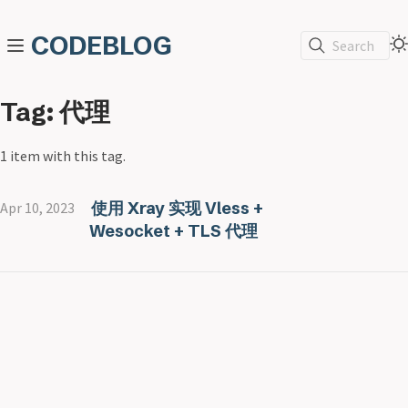
CODEBLOG
Search
Tag: 代理
1 item with this tag.
使用 Xray 实现 Vless +
Apr 10, 2023
Wesocket + TLS 代理